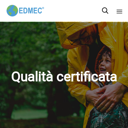

Sk
to
co
Qualità certificata