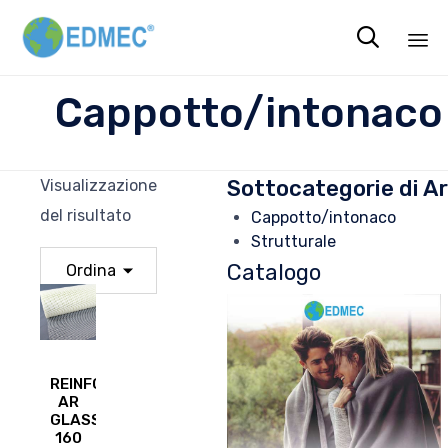

Sk
Cappotto/intonaco
to
co
Sottocategorie di A
Visualizzazione
del risultato
Cappotto/intonaco
Strutturale
Catalogo
REINFORCED
AR
GLASS
160