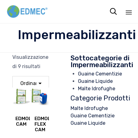

Sk
Impermeabilizzanti
to
co
Sottocategorie di
Visualizzazione
Impermeabilizzanti
di 9 risultati
Guaine Cementizie
Guaine Liquide
Malte Idrofughe
Categorie Prodotti
Malte Idrofughe
Guaine Cementizie
EDMOLASTIC
EDMOLASTIC
Guaine Liquide
CAM
FLEX
CAM