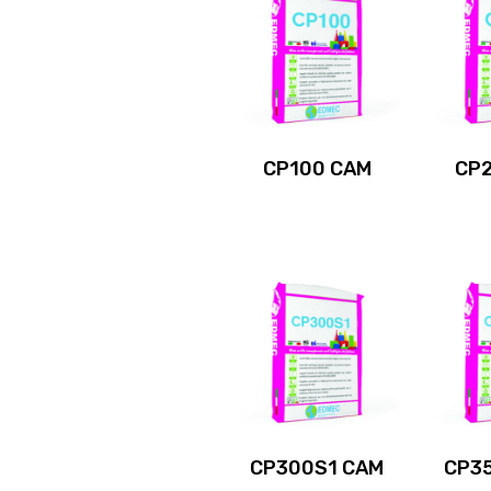
CP100 CAM
CP
CP300S1 CAM
CP3