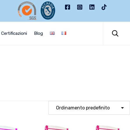
Skip
to

Certificazioni
Blog
content