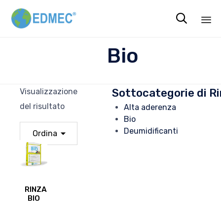

Sk
Bio
to
co
Sottocategorie di Ri
Visualizzazione
del risultato
Alta aderenza
Bio
Deumidificanti
RINZAFFO
BIO