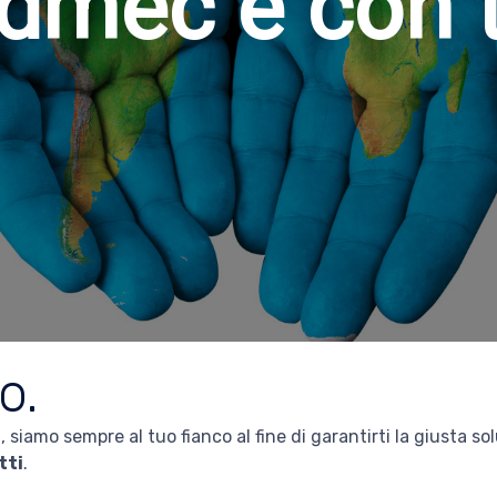
dmec è con 
o.
a, siamo sempre al tuo fianco al fine di garantirti la giusta s
tti
.