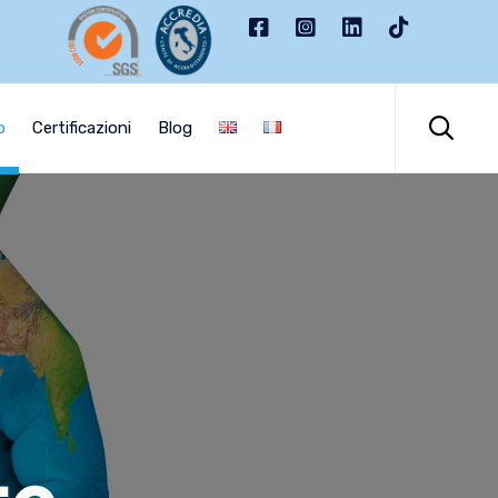
Skip
to

o
Certificazioni
Blog
content