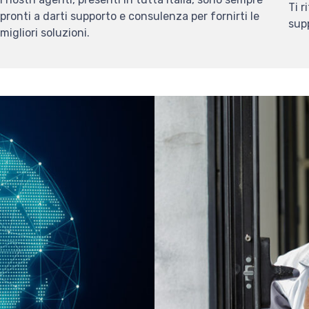
Ti r
pronti a darti supporto e consulenza per fornirti le
supp
migliori soluzioni.