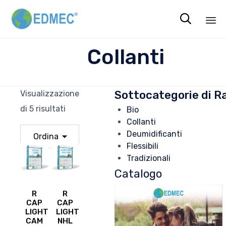

Sk
Collanti
to
co
Sottocategorie di R
Visualizzazione
di 5 risultati
Bio
Collanti
Deumidificanti
Flessibili
Tradizionali
Catalogo
R
R
CAP
CAP
LIGHT
LIGHT
CAM
NHL