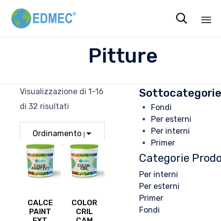

Sk
Pitture
to
co
Sottocategorie 
Visualizzazione di 1-16
di 32 risultati
Fondi
Per esterni
Per interni
Primer
Categorie Prodo
Per interni
Per esterni
Primer
CALCE
COLOR
Fondi
PAINT
CRIL
EXT
CAM