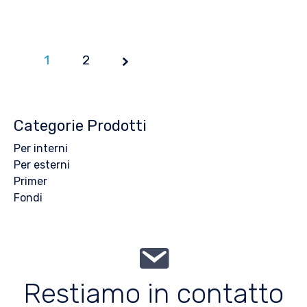
1
Page
2
1 of
2
Categorie Prodotti
Per interni
Per esterni
Primer
Fondi
Restiamo in contatto