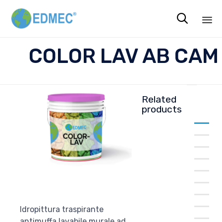

Sk
COLOR LAV AB CAM
to
co
Related
products
COL
C
Idropittura traspirante
antimuffa lavabile murale ad