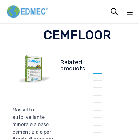

Sk
CEMFLOOR
to
co
Related
products
Massetto
autolivellante
MECFLOOR
minerale a base
cementizia e per