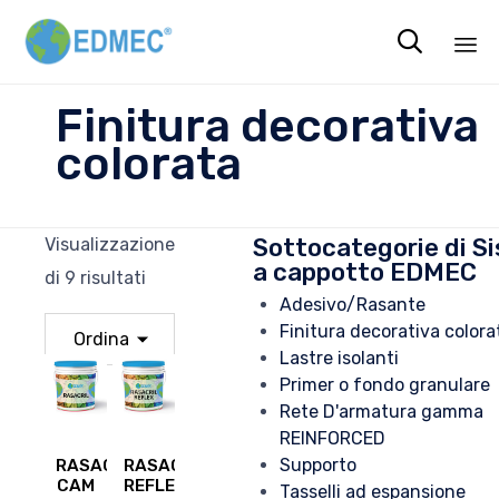

Sk
Finitura decorativa
to
colorata
co
Sottocategorie di S
Visualizzazione
a cappotto EDMEC
di 9 risultati
Adesivo/Rasante
Finitura decorativa colora
Lastre isolanti
Primer o fondo granulare
Rete D'armatura gamma
REINFORCED
Supporto
RASACRIL
RASACRIL
CAM
REFLEX
Tasselli ad espansione