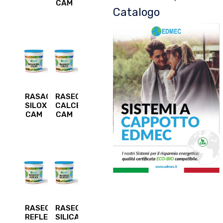
CAM
Catalogo
RASACRIL
RASECO
SILOX
CALCE
CAM
CAM
RASECO
RASECO
REFLEX
SILICATI