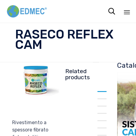

Sk
RASECO REFLEX
to
CAM
co
Catal
Related
products
Rivestimento a
RASECO
spessore fibrato
SILOX FLEX