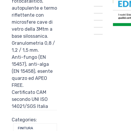
CAM
fotocatalitico,
autopulente e termo
riflettente con
microsfere cave di
vetro della 3Mtm a
base silossanica.
Granulometria 0,8 /
1,2 / 1,5 mm.
Anti-fungo (EN
15457), anti-alga
(EN 15458), esente
quarzo ed APEO
FREE.
Certificato CAM
secondo UNI ISO
14021/SGS Italia
Categories:
FINITURA