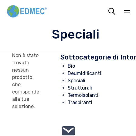

Sk
Speciali
to
co
Non è stato
Sottocategorie di Into
trovato
Bio
nessun
Deumidificanti
prodotto
Speciali
che
Strutturali
corrisponde
Termoisolanti
alla tua
Traspiranti
selezione.