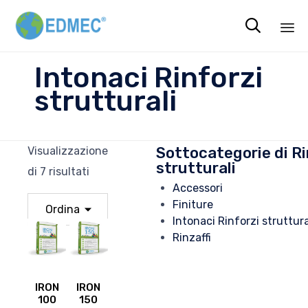

Sk
Intonaci Rinforzi
to
strutturali
co
Sottocategorie di Ri
Visualizzazione
strutturali
di 7 risultati
Accessori
Finiture
Intonaci Rinforzi struttura
Rinzaffi
IRON
IRON
100
150