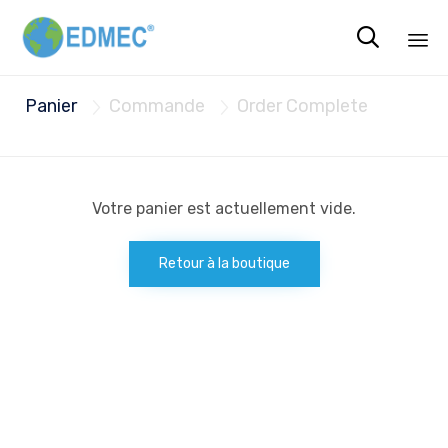

Sk
Panier
Commande
Order Complete


to
co
Votre panier est actuellement vide.
Retour à la boutique