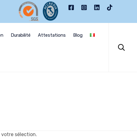
Skip
to
en
Durabilité
Attestations
Blog
content

votre sélection.