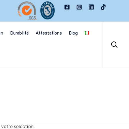
Skip
to
en
Durabilité
Attestations
Blog
content

votre sélection.