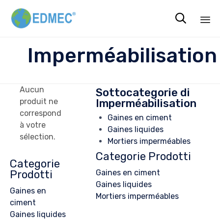

Sk
Imperméabilisation
to
co
Aucun
Sottocategorie di
Imperméabilisation
produit ne
correspond
Gaines en ciment
à votre
Gaines liquides
sélection.
Mortiers imperméables
Categorie Prodotti
Categorie
Prodotti
Gaines en ciment
Gaines liquides
Gaines en
Mortiers imperméables
ciment
Gaines liquides