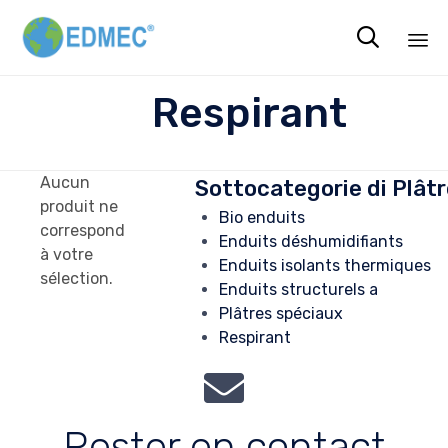

Sk
Respirant
to
co
Aucun
Sottocategorie di Plât
produit ne
Bio enduits
correspond
Enduits déshumidifiants
à votre
Enduits isolants thermiques
sélection.
Enduits structurels a
Plâtres spéciaux
Respirant
Rester en contact