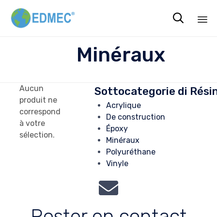

Sk
Minéraux
to
co
Aucun
Sottocategorie di Rési
produit ne
Acrylique
correspond
De construction
à votre
Époxy
sélection.
Minéraux
Polyuréthane
Vinyle
Rester en contact