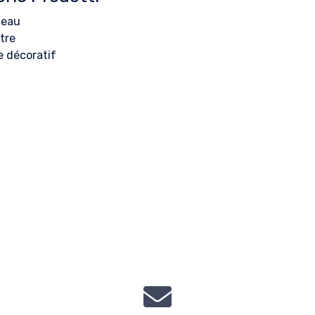
teau
âtre
e décoratif