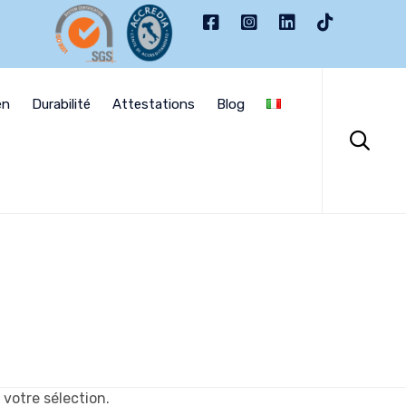
Skip
to
en
Durabilité
Attestations
Blog
content

votre sélection.