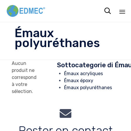

Sk
Émaux
to
polyuréthanes
co
Aucun
Sottocategorie di Éma
produit ne
Émaux acryliques
correspond
Émaux époxy
à votre
Émaux polyuréthanes
sélection.
Rester en contact