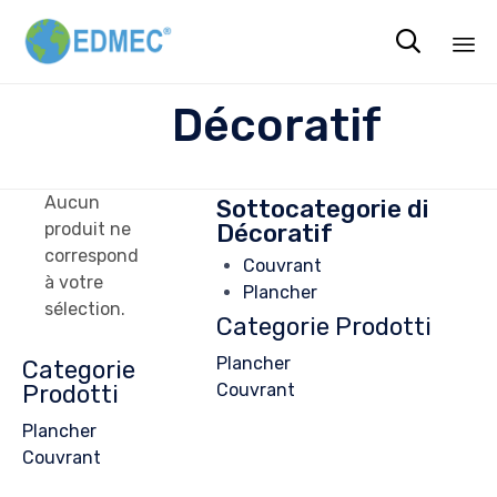

Sk
Décoratif
to
co
Aucun
Sottocategorie di
Décoratif
produit ne
correspond
Couvrant
à votre
Plancher
sélection.
Categorie Prodotti
Plancher
Categorie
Prodotti
Couvrant
Plancher
Couvrant