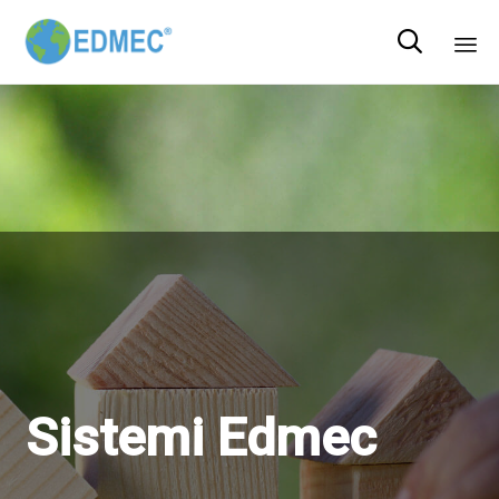

Sk
to
co
Sistemi Edmec