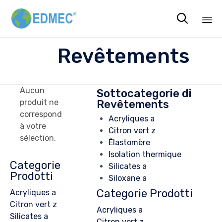

Sk
Revêtements
to
co
Aucun
Sottocategorie di
Revêtements
produit ne
correspond
Acryliques a
à votre
Citron vert z
sélection.
Élastomère
Isolation thermique
Categorie
Silicates a
Prodotti
Siloxane a
Categorie Prodotti
Acryliques a
Citron vert z
Acryliques a
Silicates a
Citron vert z