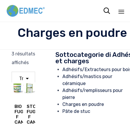

Sk
Charges en poudre
to
co
Sottocategorie di Adhé
3 résultats
et charges
affichés
Adhésifs/Extracteurs pour boi
Adhésifs/mastics pour
céramique
Adhésifs/remplisseurs pour
pierre
Charges en poudre
BIO
STC
Pâte de stuc
FUGA
FUGA
F
F
CAM
CAM