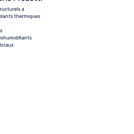
ructurels a
solants thermiques
ts
éshumidifiants
éciaux