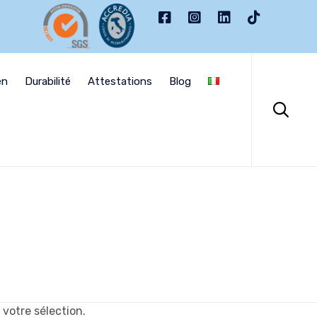
Skip
to
en
Durabilité
Attestations
Blog
content

votre sélection.