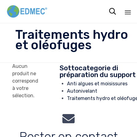

Sk
Traitements hydro
to
et oléofuges
co
Aucun
Sottocategorie di
préparation du support
produit ne
correspond
Anti algues et moisissures
à votre
Autonivelant
sélection.
Traitements hydro et oléofug
Rester en contact