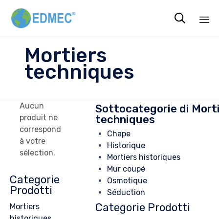

Sk
Mortiers
to
techniques
co
Aucun
Sottocategorie di Mort
techniques
produit ne
correspond
Chape
à votre
Historique
sélection.
Mortiers historiques
Mur coupé
Categorie
Osmotique
Prodotti
Séduction
Categorie Prodotti
Mortiers
historiques