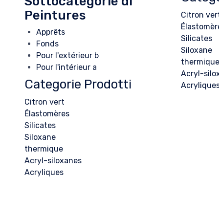
Sottocategorie di
Peintures
Citron ver
Élastomèr
Apprêts
Silicates
Fonds
Siloxane
Pour l'extérieur b
thermiqu
Pour l'intérieur a
Acryl-silo
Categorie Prodotti
Acrylique
Citron vert
Élastomères
Silicates
Siloxane
thermique
Acryl-siloxanes
Acryliques