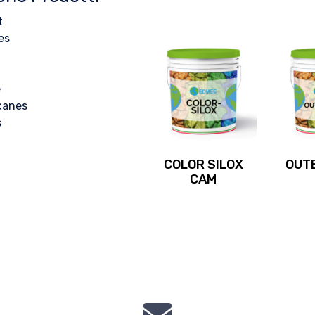
t
es
e
xanes
s
COLOR SILOX
OUT
CAM