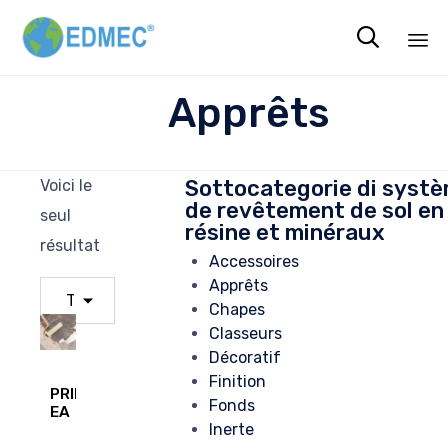

Sk
Apprêts
to
co
Sottocategorie di syst
Voici le
de revêtement de sol en
seul
résine et minéraux
résultat
Accessoires
Apprêts
Chapes
Classeurs
Décoratif
Finition
PRIMER
Fonds
EA
Inerte