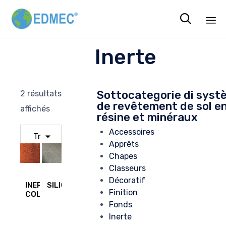

Sk
Inerte
to
co
Sottocategorie di syst
2 résultats
de revêtement de sol e
affichés
résine et minéraux
Accessoires
Apprêts
Chapes
Classeurs
Décoratif
INERT
SILICEA
Finition
COLOR
Fonds
Inerte